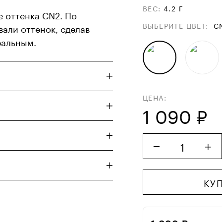
ВЕС
:
4.2 Г
 оттенка CN2. По
ВЫБЕРИТЕ ЦВЕТ
:
C
али оттенок, сделав
ральным.
ЦЕНА:
1 090 ₽
1
КУ