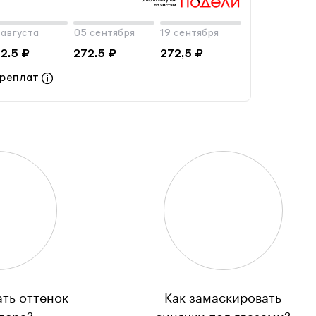
 августа
05 сентября
19 сентября
2.5 ₽
272.5 ₽
272,5 ₽
ереплат
ать оттенок
Как замаскировать
лера?
синячки под глазами?