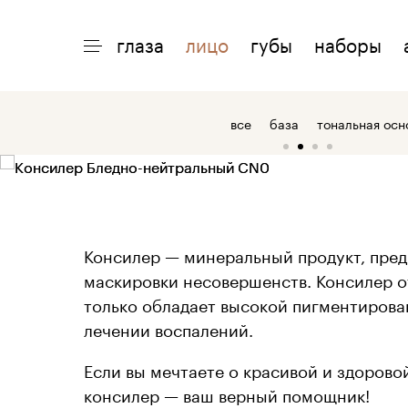
Минеральный консилер | KM Cosmetics
глаза
лицо
губы
наборы
ИНТЕРЕСНО
ПОМОЩЬ
О 
все
база
тональная осн
акции
доставка
о
макияжи
возврат
о
статьи
оплата
о
Консилер — минеральный продукт, пре
маскировки несовершенств. Консилер от 
только обладает высокой пигментирован
лечении воспалений.
Если вы мечтаете о красивой и здорово
консилер — ваш верный помощник!