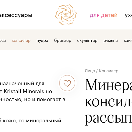
аксессуары
для детей
ух
НАС
ДЛЯ СВЯЗИ
ова
консилер
пудра
бронзер
скульптор
румяна
хай
тзывы
контакты
 косметике
где купить
Лицо
/
Консилер
 компании
оптовым клиентам
Минер
дназначенный для
Kristall Minerals не
консил
ностью, но и помогает в
рассып
й коже, то минеральный