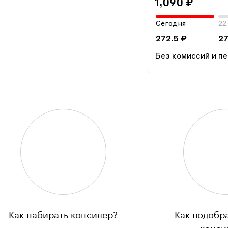
1,090 ₽
Сегодня
22
272.5 ₽
27
Без комиссий и п
Как набирать консилер?
Как подобр
конси