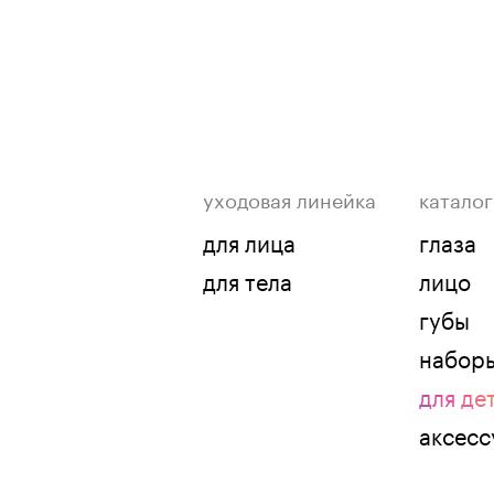
уходовая линейка
каталог
для лица
глаза
для тела
лицо
губы
набор
для де
аксес