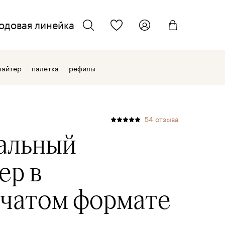
одовая линейка
ТЕЛЕФОН ДЛЯ СВЯЗИ
искать
лайтер
палетка
рефилы
+7 962 701 22 33
ЭЛЕКТРОННАЯ ПОЧТА
54
отзыва
info@kmcosmetics.ru
альный
ер
в
чатом формате