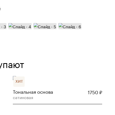
й
упают
ХИТ
Тональная основа
1750
₽
сатиновая