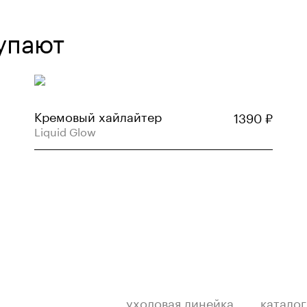
упают
Кремовый хайлайтер
1390
₽
Liquid Glow
уходовая линейка
каталог