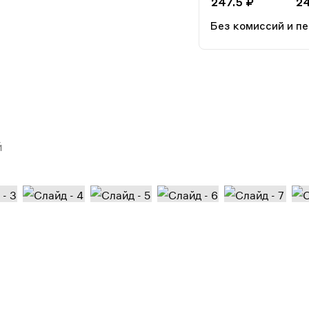
247.5 ₽
24
Без комиссий и п
й