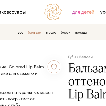
аксессуары
для детей
ух
НАС
ДЛЯ СВЯЗИ
все
бальзам
масло
блеск
помада
тзывы
контакты
 косметике
где купить
Губы
/
Бальзам
 компании
оптовым клиентам
Бальза
ние! Colored Lip Balm —
ике для свежего и
оттен
Lip Ba
ексом натуральных масел
ать покрытие: от
нных губ».