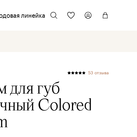
одовая линейка
ТЕЛЕФОН ДЛЯ СВЯЗИ
искать
+7 962 701 22 33
ЭЛЕКТРОННАЯ ПОЧТА
53
отзыва
info@kmcosmetics.ru
м для губ
очный
Colored
lm