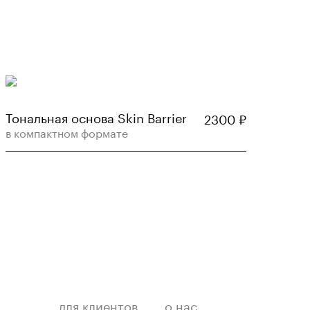
Тональная основа Skin Barrier
2300
₽
в компактном формате
для клиентов
о нас