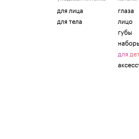
для лица
глаза
для тела
лицо
губы
набор
для де
аксес