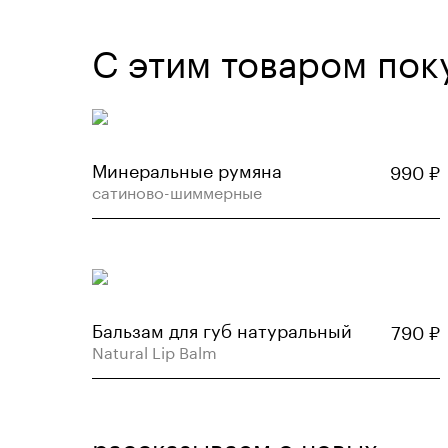
С этим товаром пок
Минеральные румяна
990
₽
сатиново-шиммерные
Бальзам для губ натуральный
790
₽
Natural Lip Balm
рассказываем о новых