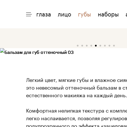
глаза
лицо
губы
наборы
ИНТЕРЕСНО
ПОМОЩЬ
О 
акции
доставка
о
макияжи
возврат
о
статьи
оплата
о
Легкий цвет, мягкие губы и влажное сия
это невесомый оттеночный бальзам в ст
естественного макияжа на каждый день.
Комфортная нелипкая текстура с компл
легко наслаивается, позволяя регулиров
полупрозрачного до эффекта «зацелова