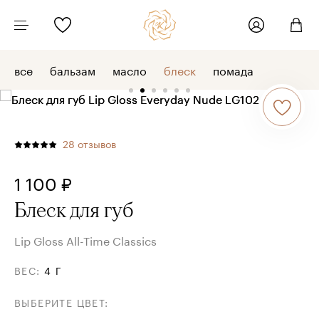
все
бальзам
масло
блеск
помада
28
отзывов
1 100 ₽
Блеск для губ
Lip Gloss All-Time Classics
ВЕС
:
4 Г
ВЫБЕРИТЕ ЦВЕТ
: