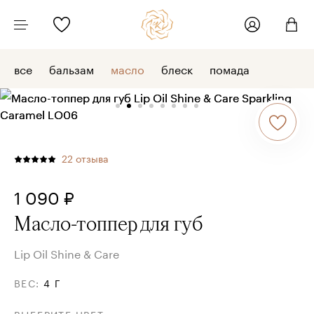
все
бальзам
масло
блеск
помада
22
отзыва
1 090 ₽
Масло-топпер для губ
Lip Oil Shine & Care
ВЕС
:
4 Г