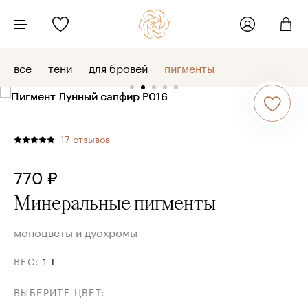
все
тени
для бровей
пигменты
17
отзывов
770 ₽
Минеральные пигменты
моноцветы и дуохромы
ВЕС
:
1 Г
ВЫБЕРИТЕ ЦВЕТ
: