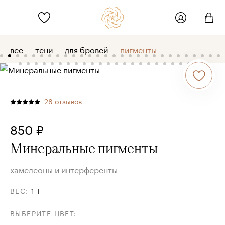
все
тени
для бровей
пигменты
28
отзывов
850 ₽
Минеральные пигменты
хамелеоны и интерференты
ВЕС
:
1 Г
ВЫБЕРИТЕ ЦВЕТ
: