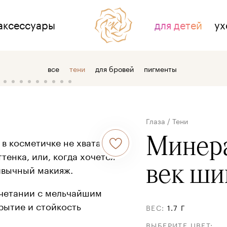
аксессуары
для детей
ух
НАС
ДЛЯ СВЯЗИ
все
тени
для бровей
пигменты
тзывы
контакты
 косметике
где купить
Глаза
/
Тени
 компании
оптовым клиентам
Минера
 в косметичке не хватает
тенка, или, когда хочется
век
ши
ивычный макияж.
четании с мельчайшим
рытие и стойкость
ВЕС
:
1.7 Г
ВЫБЕРИТЕ ЦВЕТ
: