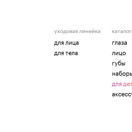
уходовая линейка
каталог
для лица
глаза
для тела
лицо
губы
набор
для де
аксес