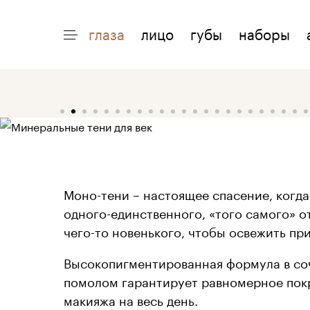
глаза
лицо
губы
наборы
ИНТЕРЕСНО
ПОМОЩЬ
О 
акции
доставка
о
макияжи
возврат
о
статьи
оплата
о
Моно-тени – настоящее спасение, когда
одного-единственного, «того самого» от
чего-то новенького, чтобы освежить пр
Высокопигментированная формула в со
помолом гарантирует равномерное пок
макияжа на весь день.