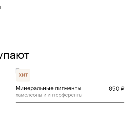
й
упают
ХИТ
Минеральные пигменты
850
₽
хамелеоны и интерференты