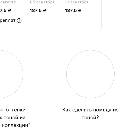
 августа
05 сентября
19 сентября
7.5 ₽
187.5 ₽
187,5 ₽
ереплат
ят оттенки
Как сделать помаду из
х теней из
теней?
 коллекции"