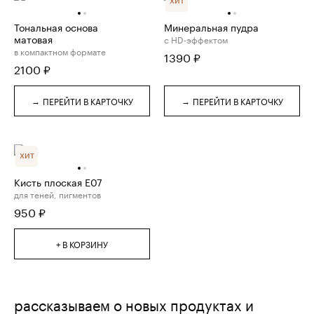
ХИТ
Тональная основа
Минеральная пудра
матовая
с HD-эффектом
в компактном формате
1390
₽
2100
₽
→
→
ПЕРЕЙТИ В КАРТОЧКУ
ПЕРЕЙТИ В КАРТОЧКУ
ХИТ
Кисть плоская E07
для теней, пигментов
950
₽
+ В КОРЗИНУ
рассказываем о новых продуктах и