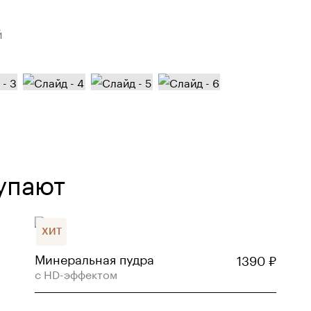
й
упают
ХИТ
Минеральная пудра
1390
₽
с HD-эффектом