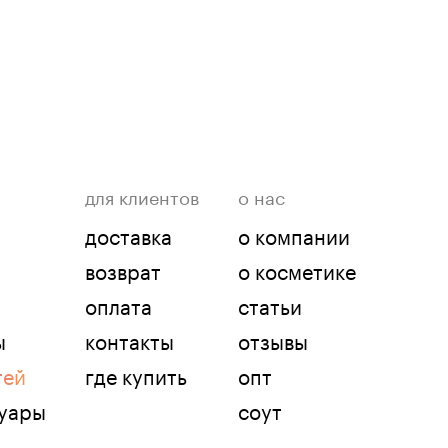
для клиентов
о нас
доставка
о компании
возврат
о косметике
оплата
статьи
ы
контакты
отзывы
тей
где купить
опт
суары
соут