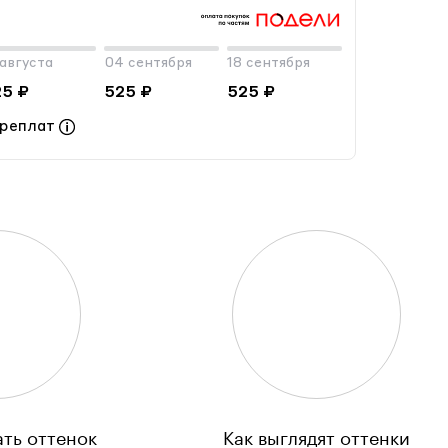
 августа
04 сентября
18 сентября
25 ₽
525 ₽
525 ₽
ереплат
ать оттенок
Как выглядят оттенки