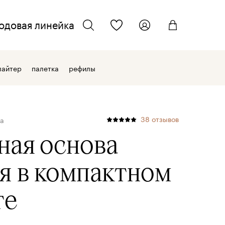
одовая линейка
ТЕЛЕФОН ДЛЯ СВЯЗИ
искать
лайтер
палетка
рефилы
+7 962 701 22 33
ЭЛЕКТРОННАЯ ПОЧТА
38
отзывов
ва
info@kmcosmetics.ru
ная основа
я
в компактном
те