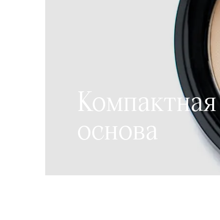
Компактная
основа