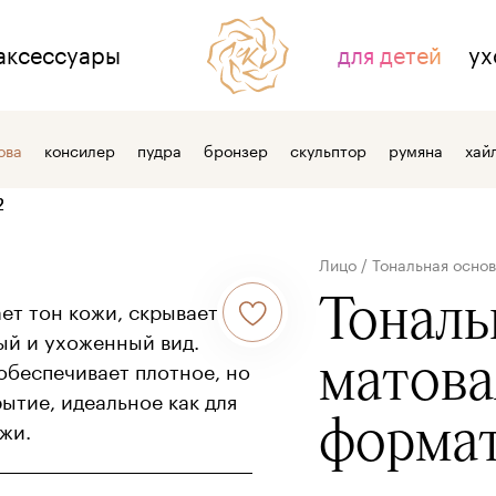
аксессуары
для детей
ух
НАС
ДЛЯ СВЯЗИ
ова
консилер
пудра
бронзер
скульптор
румяна
хай
тзывы
контакты
 косметике
где купить
Лицо
/
Тональная осно
 компании
оптовым клиентам
Тональ
ет тон кожи, скрывает
ый и ухоженный вид.
матова
беспечивает плотное, но
ытие, идеальное как для
форма
жи.