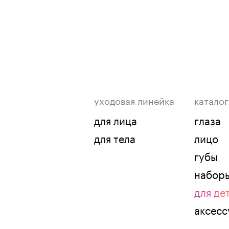
уходовая линейка
каталог
для лица
глаза
для тела
лицо
губы
набор
для де
аксес