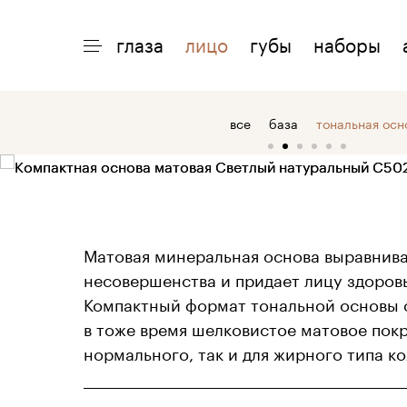
глаза
лицо
губы
наборы
ИНТЕРЕСНО
ПОМОЩЬ
О 
все
база
тональная осн
акции
доставка
о
макияжи
возврат
о
статьи
оплата
о
Матовая минеральная основа выравнива
несовершенства и придает лицу здоров
Компактный формат тональной основы о
в тоже время шелковистое матовое покр
нормального, так и для жирного типа ко