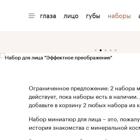
глаза
лицо
губы
наборы
ИНТЕРЕСНО
ПОМОЩЬ
О 
акции
доставка
о
макияжи
возврат
о
статьи
оплата
о
Ограниченное предложение: 2 набора м
действует, пока наборы есть в наличии.
добавьте в корзину 2 любых набора из к
Набор миниатюр для лица – это, пожалу
история знакомства с минеральной кос