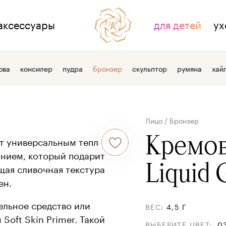
аксессуары
для детей
ух
НАС
ДЛЯ СВЯЗИ
ова
консилер
пудра
бронзер
скульптор
румяна
хай
тзывы
контакты
 косметике
где купить
Лицо
/
Бронзер
 компании
оптовым клиентам
Кремов
т универсальным тепло-
янием, который подарит
Liquid
щая сливочная текстура
ен.
ельное средство или
ВЕС
:
4,5 Г
Soft Skin Primer. Такой
ВЫБЕРИТЕ ЦВЕТ
:
0