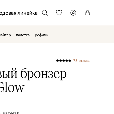
одовая линейка
ТЕЛЕФОН ДЛЯ СВЯЗИ
искать
лайтер
палетка
рефилы
+7 962 701 22 33
ЭЛЕКТРОННАЯ ПОЧТА
73
отзыва
info@kmcosmetics.ru
ый бронзер
 Glow
3 BRONZE