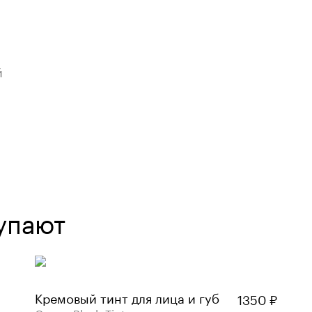
й
упают
Кремовый тинт для лица и губ
1350
₽