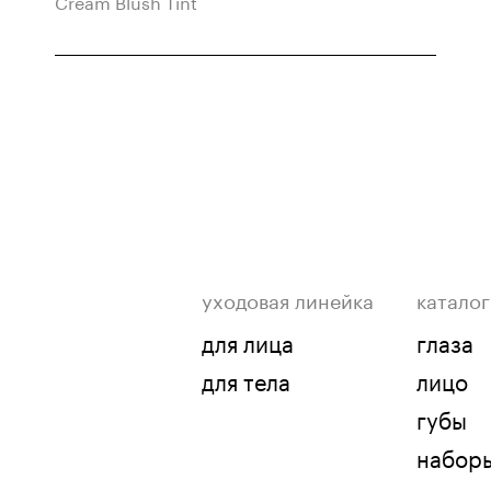
Cream Blush Tint
уходовая линейка
каталог
для лица
глаза
для тела
лицо
губы
набор