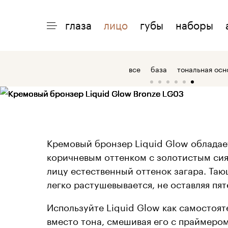
Кремовый бронзер | KM Cosmetics
глаза
лицо
губы
наборы
ИНТЕРЕСНО
ПОМОЩЬ
О 
все
база
тональная осн
акции
доставка
о
макияжи
возврат
о
статьи
оплата
о
Кремовый бронзер Liquid Glow обладае
коричневым оттенком с золотистым си
лицу естественный оттенок загара. Таю
легко растушевывается, не оставляя пят
Используйте Liquid Glow как самостоят
вместо тона, смешивая его с праймером 