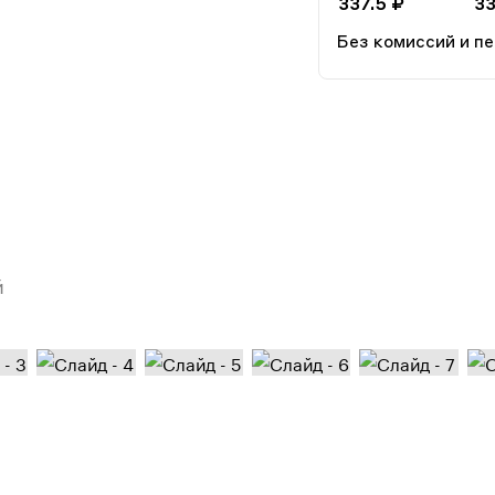
337.5 ₽
33
Без комиссий и п
й