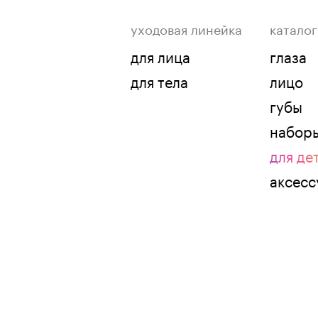
уходовая линейка
каталог
для лица
глаза
для тела
лицо
губы
набор
для де
аксес