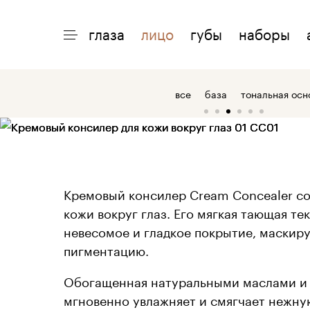
Кремовый консилер для кожи вокруг глаз | KM Cosmetics
глаза
лицо
губы
наборы
ИНТЕРЕСНО
ПОМОЩЬ
О 
все
база
тональная осн
акции
доставка
о
макияжи
возврат
о
статьи
оплата
о
Кремовый консилер Cream Concealer со
кожи вокруг глаз. Его мягкая тающая те
невесомое и гладкое покрытие, маскиру
пигментацию.
Обогащенная натуральными маслами и
мгновенно увлажняет и смягчает нежну