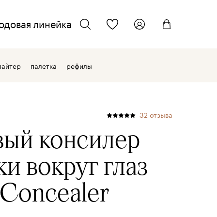
одовая линейка
ТЕЛЕФОН ДЛЯ СВЯЗИ
искать
лайтер
палетка
рефилы
+7 962 701 22 33
ЭЛЕКТРОННАЯ ПОЧТА
32
отзыва
info@kmcosmetics.ru
ый консилер
жи вокруг глаз
Concealer