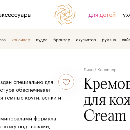
аксессуары
для детей
ух
НАС
ДЛЯ СВЯЗИ
ова
консилер
пудра
бронзер
скульптор
румяна
хай
тзывы
контакты
 косметике
где купить
Лицо
/
Консилер
 компании
оптовым клиентам
Кремов
здан специально для
кстура обеспечивает
для ко
я темные круги, венки и
Cream 
 минералами формула
ю кожу под глазами,