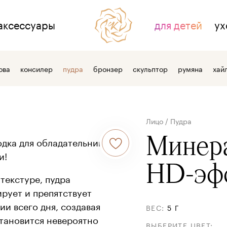
аксессуары
для детей
ух
НАС
ДЛЯ СВЯЗИ
ова
консилер
пудра
бронзер
скульптор
румяна
хай
тзывы
контакты
 косметике
где купить
Лицо
/
Пудра
 компании
оптовым клиентам
Минера
дка для обладательниц
и!
HD-эф
текстуре, пудра
рует и препятствует
и всего дня, создавая
ВЕС
:
5 Г
становится невероятно
ВЫБЕРИТЕ ЦВЕТ
: