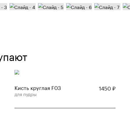
упают
Кисть круглая F03
1450
₽
для пудры