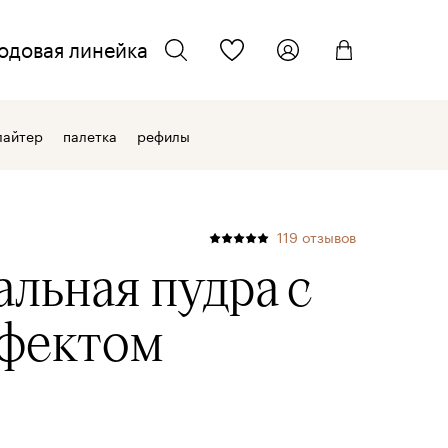
одовая линейка
ТЕЛЕФОН ДЛЯ СВЯЗИ
искать
лайтер
палетка
рефилы
+7 962 701 22 33
ЭЛЕКТРОННАЯ ПОЧТА
119
отзывов
info@kmcosmetics.ru
льная пудра
с
фектом