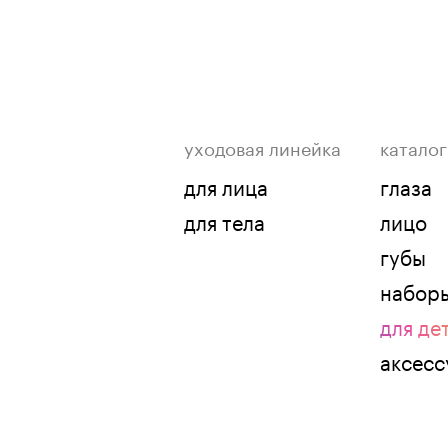
уходовая линейка
каталог
для лица
глаза
для тела
лицо
губы
набор
для де
аксес