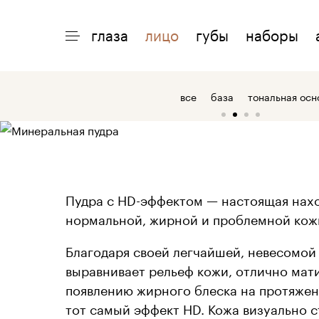
глаза
лицо
губы
наборы
ИНТЕРЕСНО
ПОМОЩЬ
О 
все
база
тональная осн
акции
доставка
о
макияжи
возврат
о
статьи
оплата
о
Пудра с HD-эффектом — настоящая нахо
нормальной, жирной и проблемной кож
Благодаря своей легчайшей, невесомой 
выравнивает рельеф кожи, отлично мати
появлению жирного блеска на протяжени
тот самый эффект HD. Кожа визуально 