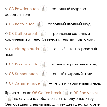
✧
03 Powder nude
— холодный пудрово-
розовый нюд;
✧
05 Berry nude
— холодный ягодный нюд;
✧
08 Coffee break
— трендовый холодный
коричневый оттено Оттенки с теплым подтоном:
✧
02 Vintage nude
— теплый пыльно-розовый
нюд;
✧
04 Peachy nude
— теплый персиковый нюд;
✧
06 Sunset nude
— теплый пудровый нюд;
✧
07 Caramel nude
— теплый карамельный нюд;
Яркие оттенки
08 Coffee break
и
09 Red velvet
не случайно добавлены в нюдовую палитру.
Они созданы специально для тех девушек, которые