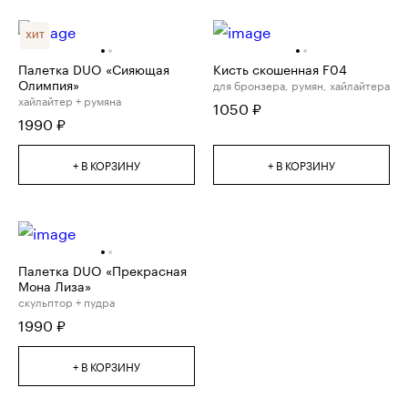
ХИТ
Палетка DUO «Сияющая
Кисть скошенная F04
Олимпия»
для бронзера, румян, хайлайтера
хайлайтер + румяна
1050
₽
1990
₽
+ В КОРЗИНУ
+ В КОРЗИНУ
Палетка DUO «Прекрасная
Мона Лиза»
скульптор + пудра
1990
₽
+ В КОРЗИНУ