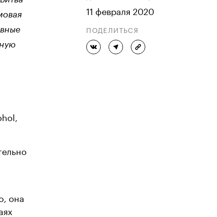
11 февраля 2020
мовая
ПОДЕЛИТЬСЯ
авные
ьную
hol,
тельно
т
о, она
аях