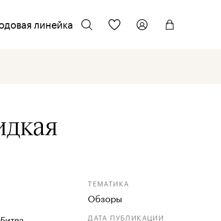
одовая линейка
ТЕЛЕФОН ДЛЯ СВЯЗИ
искать
+7 962 701 22 33
ЭЛЕКТРОННАЯ ПОЧТА
идкая
info@kmcosmetics.ru
ТЕМАТИКА
Обзоры
ДАТА ПУБЛИКАЦИИ
 Битва