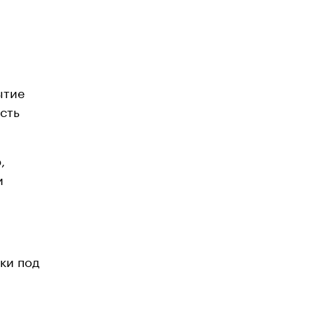
ытие
сть
,
и
ки под