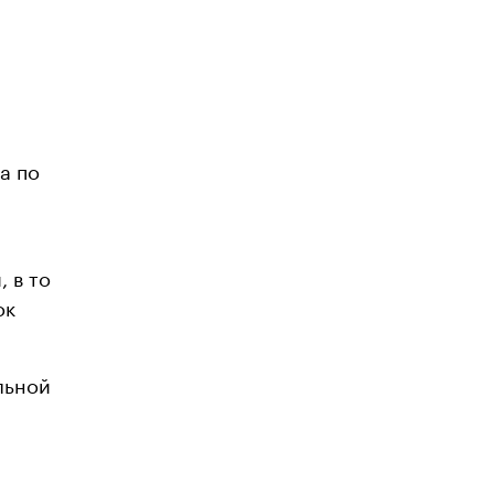
а
а по
 в то
ок
льной