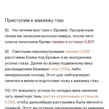
Приступим к макияжу глаз
8) Но начнем все-таки с бровей. Прозрачным
гелем мы зачесали волоски наверх, после чего
слегка заполнили брови
тенями в оттенке С407
.
9) Светлыми перламутровыми
тенями С209
расставим блики под бровью и во внутреннем
уголке глаза. Далее по всему подвижному веку
распределяем бежевые
тени С104
, либо
минеральную основу. Этот шаг нейтрализует
синячки и венки и подготовит кожу к макияжу глаз.
10) От внешнего уголка по складке века нанесем
чуть заметную тень
светло-коричневым оттенком
С106
, чтобы дальнейшая растушевка была мягкой и
плавной. Этот же оттенок распределяем по нижнему