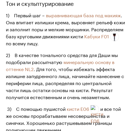
Тон и скульптурирование
1) Первый шаг –
выравнивающая база под макияж
.
Она впитает излишки крема, выровняет рельеф кожи
и заполнит поры и мелкие морщинки. Распределяем
базу круговыми движениями кисти
Кабуки F01
по всему лицу.
2) В качестве тонального средства для Даши мы
подобрали рассыпчатую
минеральную основу в
оттенке NL2
. Для того, чтобы избежать эффекта
излишне запудренного лица, начинайте нанесение с
периферии лица, распределяя по центральной
части лишь остатки основы на кисти. Результат
получится естественным и очень незаметным.
3) С помощью пушистой
кисти E06
и все той
же основы прорабатываем несовершенства и
синячки. Хорошенько растушевываем границы
полирующим движением.