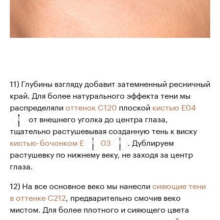
11) Глубины взгляду добавит затемненный ресничный
край. Для более натурального эффекта тени мы
распределяли
оттенок С120
плоской
кистью Е04
от внешнего уголка до центра глаза,
тщательно растушевывая созданную тень к виску
кистью-бочонком Е
03
. Дублируем
растушевку по нижнему веку, не заходя за центр
глаза.
12) На все основное веко мы нанесли
сияющие тени
в оттенке С212
, предварительно смочив веко
мистом. Для более плотного и сияющего цвета