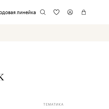
одовая линейка
ТЕЛЕФОН ДЛЯ СВЯЗИ
искать
+7 962 701 22 33
ЭЛЕКТРОННАЯ ПОЧТА
info@kmcosmetics.ru
ж
ТЕМАТИКА