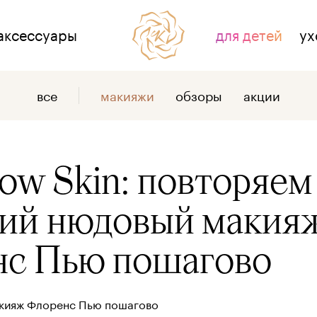
аксессуары
для детей
ух
НАС
ДЛЯ СВЯЗИ
все
макияжи
обзоры
акции
тзывы
контакты
 косметике
где купить
ow Skin: повторяем
 компании
оптовым клиентам
ий нюдовый макия
с Пью пошагово