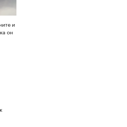
ните и
ока он
к