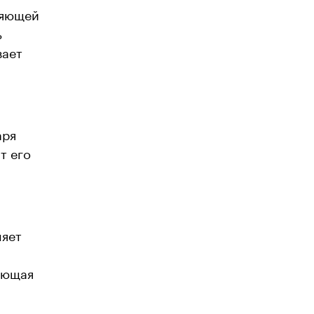
ияющей
ь
вает
аря
т его
няет
яющая