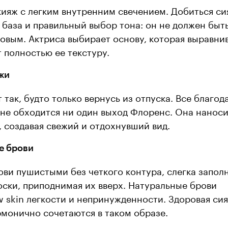
ияж с легким внутренним свечением. Добиться с
база и правильный выбор тона: он не должен быт
овым. Актриса выбирает основу, которая выравни
т полностью ее текстуру.
жи
 так, будто только вернусь из отпуска. Все благод
 не обходится ни один выход Флоренс. Она наноси
 создавая свежий и отдохнувший вид.
е брови
ви пушистыми без четкого контура, слегка запол
ски, приподнимая их вверх. Натуральные брови
w skin легкости и непринужденности. Здоровая си
рмонично сочетаются в таком образе.