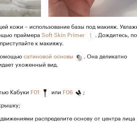
ей кожи – использование базы под макияж. Увлаж
мощью праймера
Soft Skin Primer
. Дождитесь, п
 приступайте к макияжу.
 помощью
сатиновой основы
. Она деликатно
идает ухоженный вид.
тью Кабуки
F01
или
F06
;
крышку;
вижениями распределите основу от центра лица 