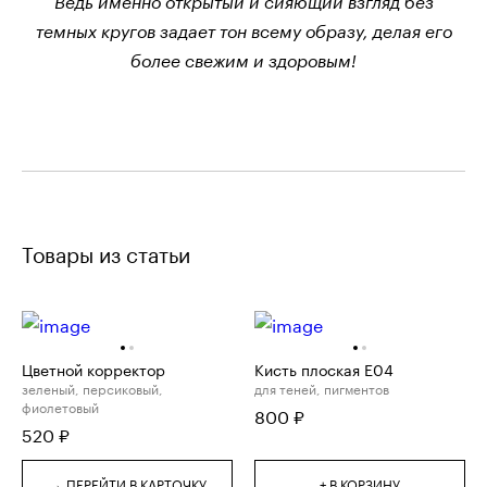
Ведь именно открытый и сияющий взгляд без
темных кругов задает тон всему образу, делая его
более свежим и здоровым!
Товары из статьи
Цветной корректор
Кисть плоская E04
зеленый, персиковый,
для теней, пигментов
фиолетовый
800
₽
520
₽
→
ПЕРЕЙТИ В КАРТОЧКУ
+ В КОРЗИНУ