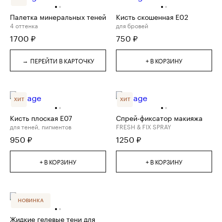
Палетка минеральных теней
Кисть скошенная E02
4 оттенка
для бровей
1700
₽
750
₽
→
ПЕРЕЙТИ В КАРТОЧКУ
+ В КОРЗИНУ
ХИТ
ХИТ
Кисть плоская E07
Спрей-фиксатор макияжа
для теней, пигментов
FRESH & FIX SPRAY
950
₽
1250
₽
+ В КОРЗИНУ
+ В КОРЗИНУ
НОВИНКА
Жидкие гелевые тени для