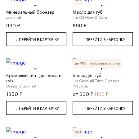
ХИТ
Минеральный бронзер
Масло для губ
матовый
Lip Oil Glow & Care
990
₽
890
₽
→
→
ПЕРЕЙТИ В КАРТОЧКУ
ПЕРЕЙТИ В КАРТОЧКУ
до
-
70
%
избранные оттенки
Кремовый тинт для лица и
Блеск для губ
губ
Lip Gloss All-Time Classics
Cream Blush Tint
INTENSE
1350
₽
от
330
₽
1100
₽
→
→
ПЕРЕЙТИ В КАРТОЧКУ
ПЕРЕЙТИ В КАРТОЧКУ
ХИТ