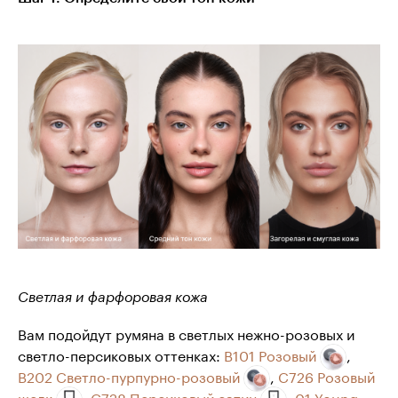
Светлая и фарфоровая кожа
Вам подойдут румяна в светлых нежно-розовых и
светло-персиковых оттенках:
B101 Розовый
,
B202 Светло-пурпурно-розовый
,
С726 Розовый
шелк
,
С728 Персиковый сатин
,
01 Young