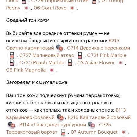
Peony
,
06 Coral Rose
.
Средний тон кожи
Выбирайте все средние оттенки румян — не
слишком бледные и не яркие контрастные:
B213
Светло-карминовый
,
С714 Девочка с персиками
,
С727 Малиновый атлас
,
C721 Pink Marble
,
С720 Peach Marble
,
03 Asian Flower
,
08 Pink Magnolia
.
Загорелая и смуглая кожа
Ваш тон кожи подчеркнут румяна терракотовых,
кирпично-бронзовых и насыщенных розовых
оттенков — как теплых, так и холодных тонов:
B113
Карминово-розовый
,
B215 Каштановый розовый
,
B114 «Лавандово-пурпурный
,
С725
Терракотовый бархат
,
07 Autumn Bouquet
,